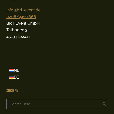
info@brt-event.de
0208/94111868
BRT Event GmbH
Talbogen 3
45133 Essen
NL
DE
SUCHEN