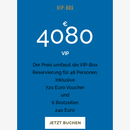
VIP-BOX
€
4080
VIP
Der Preis umfasst die VIP-Box
Reservierung für 48 Personen.
Inklusive
720 Euro Voucher
und
6 Brotzeiten
240 Euro
JETZT BUCHEN