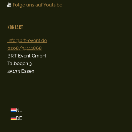
Folge uns auf Youtube
KONTAKT
info@brt-event.de
0208/94111868
BRT Event GmbH
Talbogen 3
45133 Essen
NL
DE