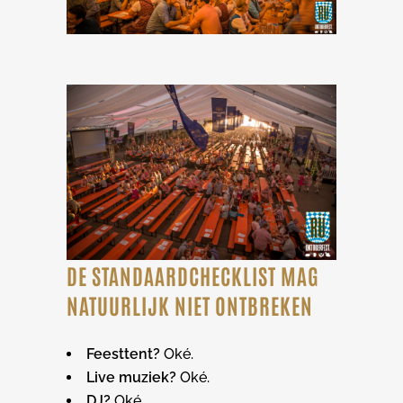
DE STANDAARDCHECKLIST MAG
NATUURLIJK NIET ONTBREKEN
Feesttent?
Oké.
Live muziek?
Oké.
DJ?
Oké.