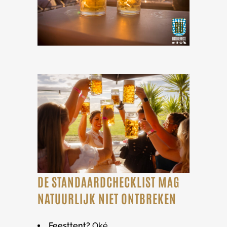
DE STANDAARDCHECKLIST MAG
NATUURLIJK NIET ONTBREKEN
Feesttent?
Oké.